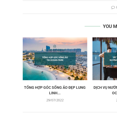
YOU M
TỔNG HỢP GÓC SỐNG ẢO ĐẸP LUNG
DỊCH VỤ NƯỚ
LINH...
OC
29/07/2022